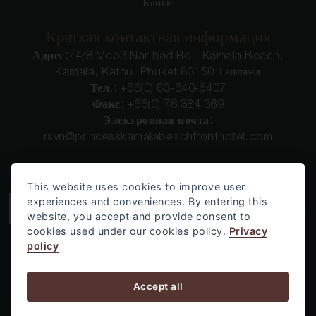
Блоги
Краткая контактная информация
Адрес:
74/8 Moo3 Nar-had Rd., Kamala Beach,
Kamala, Kathu, Phuket 83150 Таиланд
Тел.:
+66(0) 83-640-5407
Факс:
+66(0) 76 384 369
Электронная почта:
rsvn@princesskamalabeachfronthotel.com
This website uses cookies to improve user
experiences and conveniences. By entering this
website, you accept and provide consent to
cookies used under our cookies policy.
Privacy
policy
Accept all