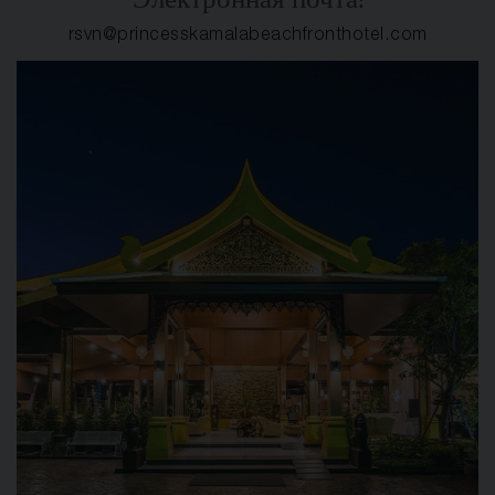
Электронная почта:
rsvn@princesskamalabeachfronthotel.com