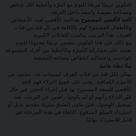
التكوين ترتيبًا مريحًا للنوم مع أسرّة وأغطية لكل شخص
ومساحة معيشة واسعة داخل الغرفة.
الحد الأقصى المسموح به:
الحد الأقصى لعدد الأشخاص
والأطفال المسموح لهم بالإقامة في كل فئة من فئات
الغرف. هذا الترتيب مناسب للعائلات الكبيرة.
مع ذلك، فإن هذا التكوين يتضمن ترتيبًا محدودًا للنوم
يعتمد على مشاركة الأسرّة والأغطية بين أفراد المجموعة
الواحدة، واحتمالية انخفاض مساحة المعيشة.
ملاحظة هامة
يمكن لكل فئة من فئات الغرف استيعاب عدد محدود من
الأسرّة الإضافية. يجب على جميع النزلاء فهم الحد
الأقصى للسعة المسموح بها قبل إجراء الحجز. في حال
غيّر النزلاء رأيهم أو لم يكونوا راضين عن الترتيب عند
تسجيل الوصول، فلن يكون الفندق ملزمًا بتقديم بديل أو
استرداد المبلغ المدفوع. الإلغاء في هذه المرحلة غير
قابل للاسترداد نهائيًا.