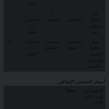
واحد
فيلا
4
5
5
1
عائلية
أشخاص
أشخاص
أشخاص
بغرفتي
+ 2
نوم
طفل
فيلا
شخصان
شخصان
شخصان
0
عائلية
+ طفلان
+ طفلان
+ 3
صغيرة
أطفال
مع سرير
بطابقين
أسعار الشخص الإضافي
الرضيع (من
مجاناً
عمر 0 إلى
3.99)