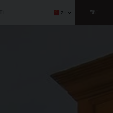
们
预订
ZH