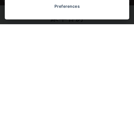
Preferences
豪华客房
比高级客房更宽敞，家具也更精致。由于其超高
的性价比和靠近度假村大堂的便利位置，是我们
最畅销的客房之一。
景观房
帮助与资源
联系我们
条款及细则