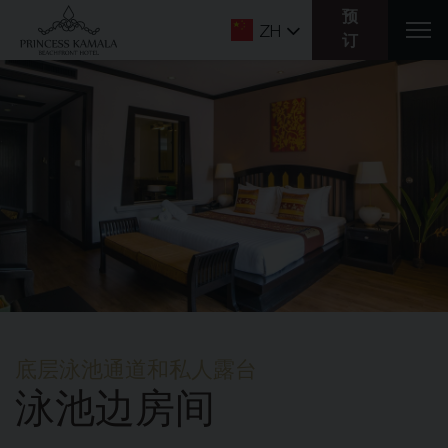
预
ZH
订
底层泳池通道和私人露台
泳池边房间